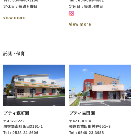
Tel：054-646-3100
Tel：054-689-4801
定休日：毎週月曜日
定休日：毎週月曜日
view more
view more
託児・保育
プティ森町園
プティ吉田園
〒437-0222
〒421−0304
周智郡森町飯田3191-1
榛原郡吉田町神戸651−8
Tel：0538-24-8606
Tel：0548-23-3988